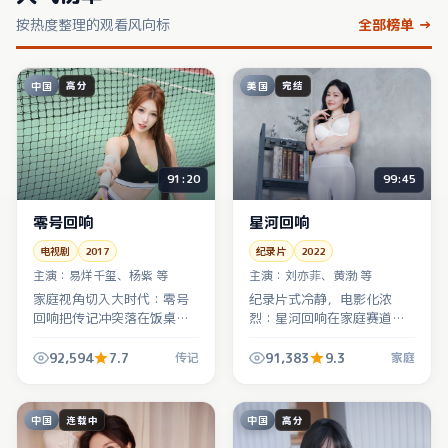
按热度整理的观看风向标
全部榜单 →
中国
美国
高分
完结
91:20
99:45
零号回响
星河回响
电视剧
2017
纪录片
2022
主演：
易烊千玺、杨紫 等
主演：
刘亦菲、黄渤 等
家庭视角切入大时代：零号
纪录片式冷静，电影化浓
回响把传记冲突落在饭桌、
烈：星河回响在家庭赛道里
病床与车站，中国大陆烟火
走「少台词、多信息」路
气让宏大叙事落了地，催泪
线，镜头语言比台词更吵，
92,594
7.7
91,383
9.3
传记
家庭
点克制不滥情。
也更诚实。
中国
中国
连载中
高分