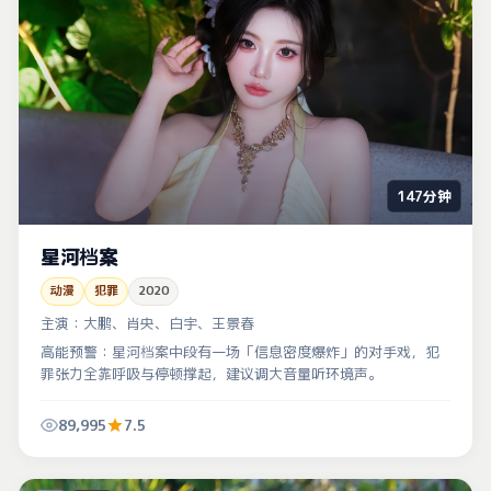
147分钟
星河档案
动漫
犯罪
2020
主演：
大鹏、肖央、白宇、王景春
高能预警：星河档案中段有一场「信息密度爆炸」的对手戏，犯
罪张力全靠呼吸与停顿撑起，建议调大音量听环境声。
89,995
7.5