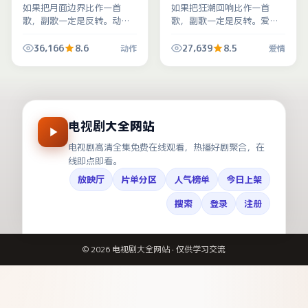
如果把月面边界比作一首
如果把狂潮回响比作一首
歌，副歌一定是反转。动作
歌，副歌一定是反转。爱情
外壳下藏着对信任与背叛的
外壳下藏着对信任与背叛的
刻薄观察，适合喜欢烧脑的
刻薄观察，适合喜欢烧脑的
36,166
8.6
27,639
8.5
动作
爱情
观众。
观众。
电视剧大全网站
电视剧高清全集免费在线观看，热播好剧聚合，在
线即点即看。
放映厅
片单分区
人气榜单
今日上架
搜索
登录
注册
©
2026
电视剧大全网站
· 仅供学习交流