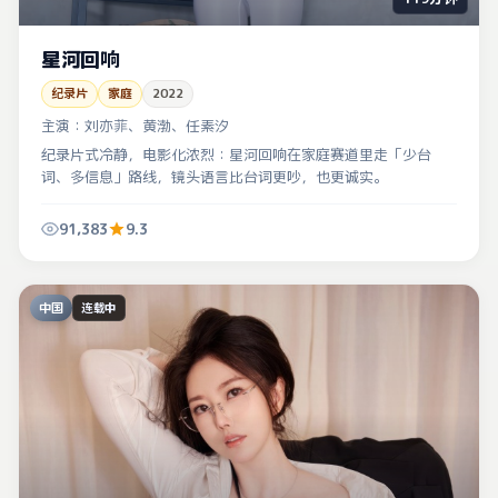
星河回响
纪录片
家庭
2022
主演：
刘亦菲、黄渤、任素汐
纪录片式冷静，电影化浓烈：星河回响在家庭赛道里走「少台
词、多信息」路线，镜头语言比台词更吵，也更诚实。
91,383
9.3
中国
连载中