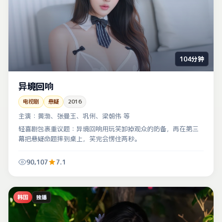
104分钟
异境回响
电视剧
悬疑
2016
主演：
黄渤、张曼玉、巩俐、梁朝伟 等
轻喜剧包裹重议题：异境回响用玩笑卸掉观众的防备，再在第三
幕把悬疑命题摔到桌上，笑完会愣住两秒。
90,107
7.1
韩国
独播