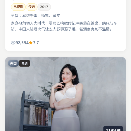
电视剧
传记
2017
主演：
易烊千玺、杨紫、黄觉
家庭视角切入大时代：零号回响把传记冲突落在饭桌、病床与车
站，中国大陆烟火气让宏大叙事落了地，催泪点克制不滥情。
92,594
7.7
美国
完结
119分钟