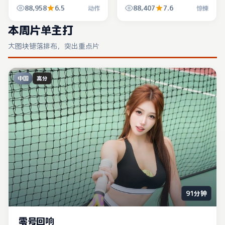
对表盘与道具细节，动作线
大陆）是那种「看完想立刻
88,958
6.5
88,407
7.6
动作
惊悚
索会清晰很多。
找人讨论」的惊悚片。
本周片单主打
大图块错落排布，突出重点片
中国
高分
91分钟
零号回响