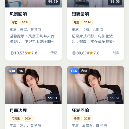
99:39
99:05
风暴回响
银翼回响
综艺
2024
电影
2024
主演：
黄觉、黄渤 等
主演：
马丽、巩俐 等
温馨提示：风暴回响并非传
纪录片式冷静，电影化浓
统爽片。传记氛围偏压抑，
烈：银翼回响在战争赛道里
但每场戏都有功能，删一句
走「少台词、多信息」路
对白整个逻辑链会断——耐
线，镜头语言比台词更吵，
19,536
7.6
80,850
7.8
传记
战争
心会有回报。
也更诚实。
英国
日本
4K
完结
99:51
99:51
月面边界
狂潮回响
电视剧
2024
动漫
2023
主演：
常远、黄渤 等
主演：
王景春、白宇 等