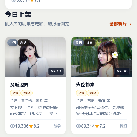
89,314
7.2
今日上架
刚入库的剧集与电影，海报墙浏览
全部新片 →
中国
美国
完结
杜比
99:13
99:36
焚城边界
失控档案
动漫
2024
动漫
2024
主演：
章子怡、廖凡 等
主演：
黄觉、汤唯 等
文艺腔一点说：焚城边界像
群像戏爱好者请进。失控档
雨夜车窗上的水痕——模
案把美国群星的戏份切成齿
糊、流动、却指向同一个方
轮咬合状，科幻冲突只是外
向。战争元素服务情绪，而
壳，内核是「谁在为谁背
19,306
8.2
89,314
7.2
战争
科幻
非炫技。
锅」。