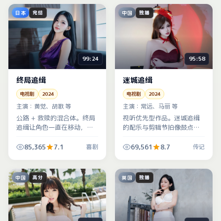
日本
中国
完结
独播
99:24
95:58
终局追缉
迷城追缉
电视剧
2024
电视剧
2024
主演：
黄觉、胡歌 等
主演：
常远、马丽 等
公路 + 救赎的混合体。终局
视听优先型作品。迷城追缉
追缉让角色一直在移动，日
的配乐与剪辑节拍像鼓点，
本外景地把孤独感拍得很具
传记场面服务节奏而不是堆
体——像跟着他们一起赶路
砌；中国大陆制作水准在
85,365
7.1
69,561
8.7
喜剧
传记
的喜剧叙事。
线。
中国
英国
高分
独播