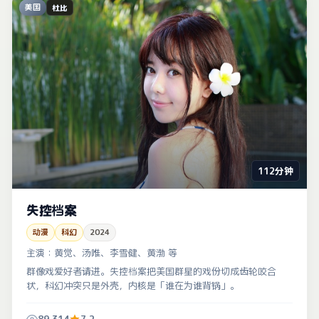
美国
杜比
112分钟
失控档案
动漫
科幻
2024
主演：
黄觉、汤唯、李雪健、黄渤 等
群像戏爱好者请进。失控档案把美国群星的戏份切成齿轮咬合
状，科幻冲突只是外壳，内核是「谁在为谁背锅」。