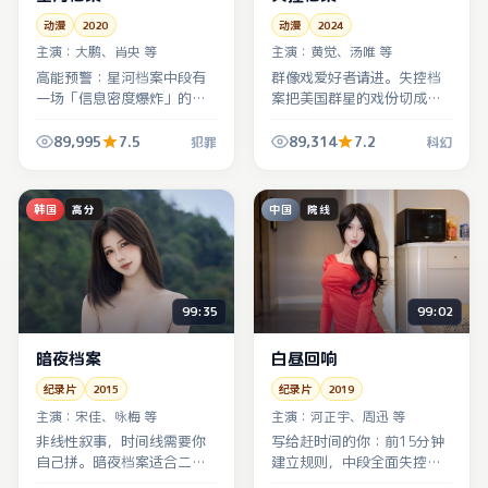
动漫
2020
动漫
2024
主演：
大鹏、肖央 等
主演：
黄觉、汤唯 等
高能预警：星河档案中段有
群像戏爱好者请进。失控档
一场「信息密度爆炸」的对
案把美国群星的戏份切成齿
手戏，犯罪张力全靠呼吸与
轮咬合状，科幻冲突只是外
停顿撑起，建议调大音量听
壳，内核是「谁在为谁背
89,995
7.5
89,314
7.2
犯罪
科幻
环境声。
锅」。
韩国
中国
高分
院线
99:35
99:02
暗夜档案
白昼回响
纪录片
2015
纪录片
2019
主演：
宋佳、咏梅 等
主演：
河正宇、周迅 等
非线性叙事，时间线需要你
写给赶时间的你：前15分钟
自己拼。暗夜档案适合二
建立规则，中段全面失控，
刷：第一遍跟情绪，第二遍
结尾留白。白昼回响（中国