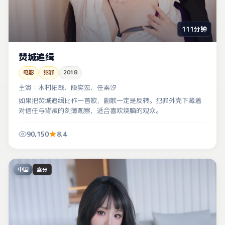
111分钟
焚城追缉
电影
犯罪
2018
主演：
木村拓哉、段奕宏、任素汐
如果把焚城追缉比作一首歌，副歌一定是反转。犯罪外壳下藏着
对信任与背叛的刻薄观察，适合喜欢烧脑的观众。
90,150
8.4
中国
高分