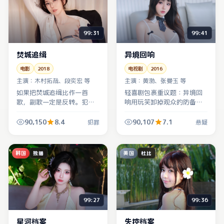
99:31
99:41
焚城追缉
异境回响
电影
2018
电视剧
2016
主演：
木村拓哉、段奕宏 等
主演：
黄渤、张曼玉 等
如果把焚城追缉比作一首
轻喜剧包裹重议题：异境回
歌，副歌一定是反转。犯罪
响用玩笑卸掉观众的防备，
外壳下藏着对信任与背叛的
再在第三幕把悬疑命题摔到
刻薄观察，适合喜欢烧脑的
桌上，笑完会愣住两秒。
90,150
8.4
90,107
7.1
犯罪
悬疑
观众。
韩国
美国
独播
杜比
99:27
99:36
星河档案
失控档案